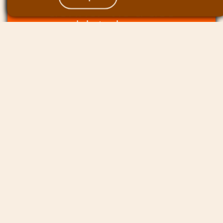
production CGI pour
donner vie à des
histoires.
EXPERTISES