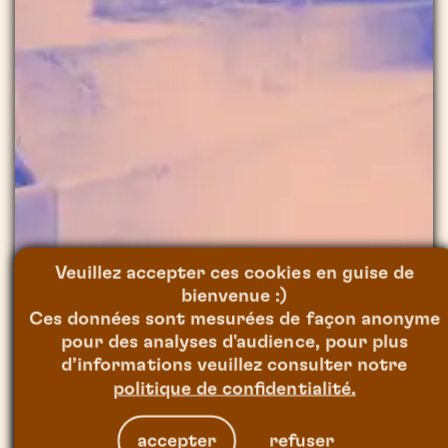
Veuillez accepter ces cookies en guise de
bienvenue :)
Direction artistique,
Ces données sont mesurées de façon anonyme
modélisation, animation,
pour des analyses d'audience, pour plus
compositing. The Sun
d’informations veuillez consulter notre
Project est un studio
politique de confidentialité.
intégré qui maîtrise
toute la chaîne de
accepter
refuser