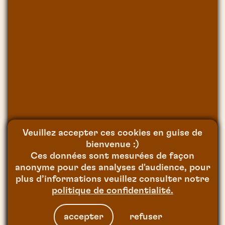
Veuillez accepter ces cookies en guise de
09
/
09
/
2023
bienvenue :)
Ces données sont mesurées de façon
anonyme pour des analyses d'audience, pour
plus d’informations veuillez consulter notre
politique de confidentialité.
Ces derniers temps, si vous
vous baladez régulièrement
accepter
refuser
sur Instagram ou Tiktok,