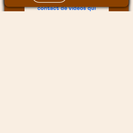
vous avez surement été au
contact de vidéos qui
recensent plusieurs millions
de vues en projetant des
éléments 3D dans le décor
réel de façon tout à fait
naturelle. Si c’est le cas,
vous savez déjà ce que sont
les vidéos XR, autrement
voici un exemple 👇