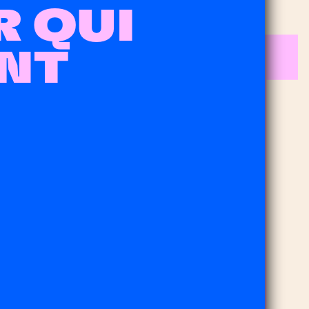
R QUI
NT