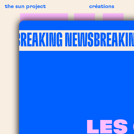
the sun project
créations
BREAKING NEWS
BREAKING 
LES