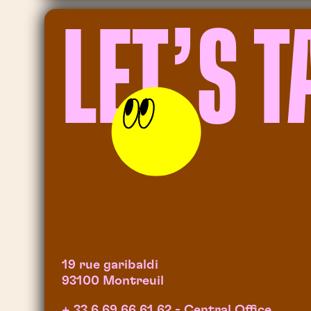
LET’S T
19 rue garibaldi
93100 Montreuil
+ 33 6 69 66 61 62
- Central Office