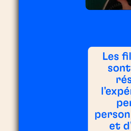
Les f
sont
ré
l'expé
pe
person
et d