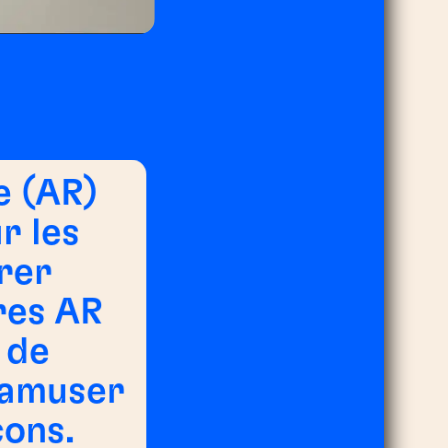
e (AR)
r les
rer
tres AR
 de
'amuser
çons.