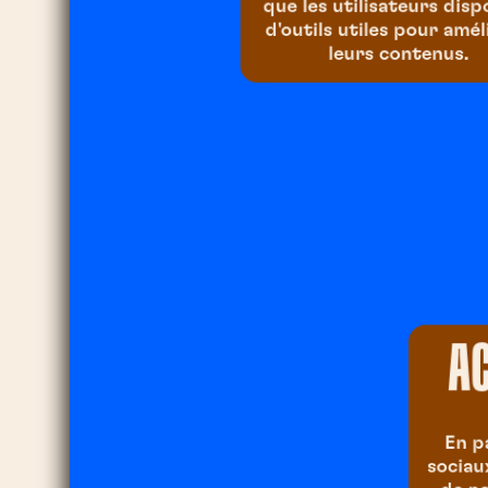
que les utilisateurs dis
d'outils utiles pour amél
leurs contenus.
AC
En p
sociau