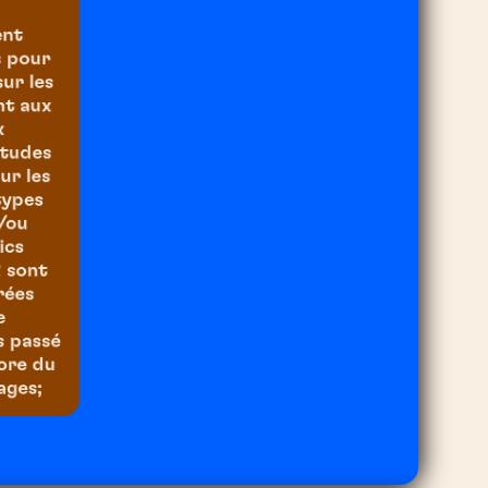
ent
s pour
ur les
nt aux
x
itudes
ur les
types
/ou
ics
R sont
rées
e
s passé
core du
ages;