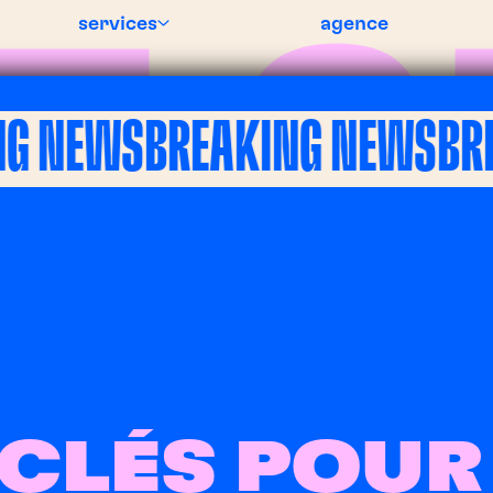
services
agence
NEWS
BREAKING NEWS
BREAK
 CLÉS POUR