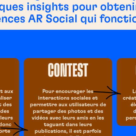
ques insights pour obteni
nces AR Social qui foncti
CONTEST
nt aux
Pour encourager les
L
liser
interactions sociales et
créat
t des
permettre aux utilisateurs de
él
 des
partager des photos et des
d
 leurs
vidéos avec leurs amis en les
per
 donc
taguant dans leurs
sorte
publications, il est parfois