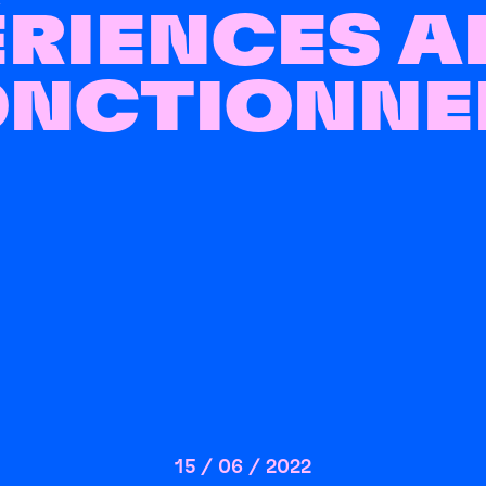
RIENCES A
ONCTIONNE
15
/
06
/
2022