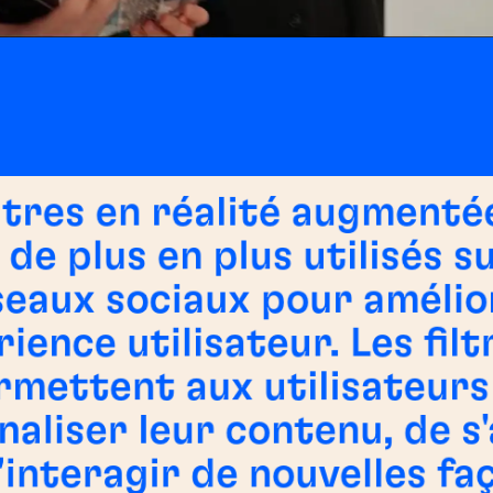
iltres en réalité augmenté
 de plus en plus utilisés su
seaux sociaux pour amélio
rience utilisateur. Les fil
rmettent aux utilisateurs
naliser leur contenu, de s
'interagir de nouvelles fa