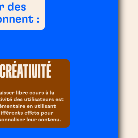
r des
onnent :
CRÉATIVITÉ
aisser libre cours à la
ivité des utilisateurs est
émentaire en utilisant
ifférents effets pour
sonnaliser leur contenu.