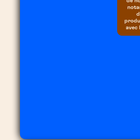
de n
nota
d
produ
avec 