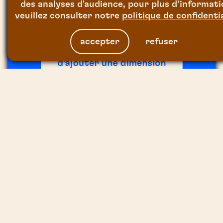
d'organiser un événement, il
des analyses d'audience, pour plus d’informat
est capital de penser
veuillez consulter notre
politique de confidentia
"Expérience Utilisateur".
accepter
refuser
Pour ce faire, voici 3 idées
créatives qui permettent
d'ajouter une dimension
interactive et ludique afin
de rendre vos événements
encore plus immersifs.
Le Mapping Interactif
Le Photocall augmenté
Le Théâtre Immersif
MAPPING INTERACTIF