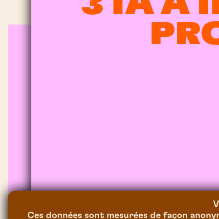
3 IA À
PR
V
Ces données sont mesurées de façon anonyme