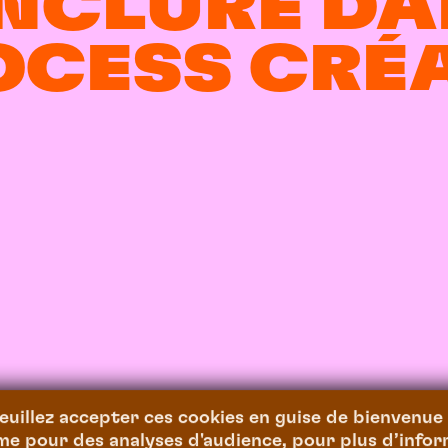
 INCLURE D
OCESS CRÉA
euillez accepter ces cookies en guise de bienvenue 
23
/
11
/
2022
 pour des analyses d'audience, pour plus d’inform