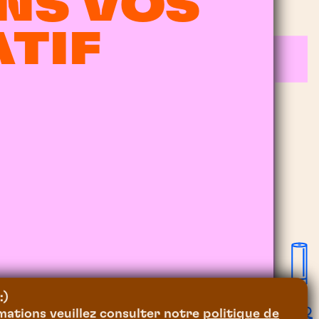
ANS VOS
TIF
:)
ations veuillez consulter notre
politique de