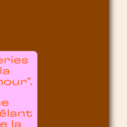
eries
la
our".
ce
êlant
e la