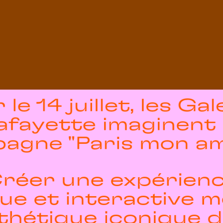
 le 14 juillet, les Gal
afayette imaginent 
agne "Paris mon am
réer une expérien
que et interactive m
sthétique iconique d