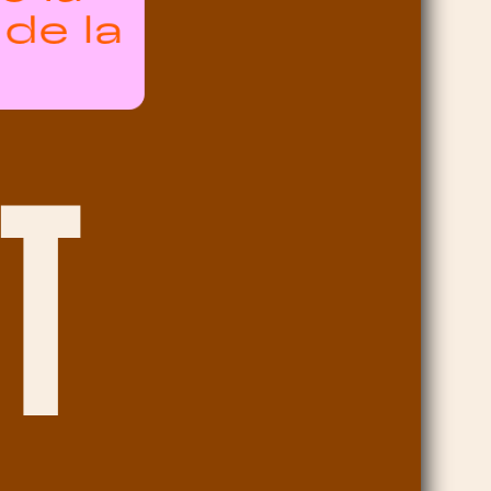
 de la
T