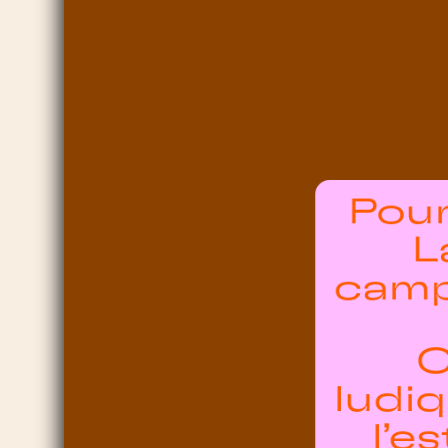
Pour
L
camp
C
ludi
l’e