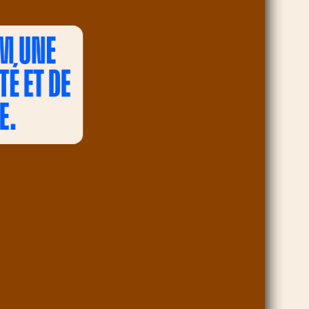
AM UNE
É ET DE
E.